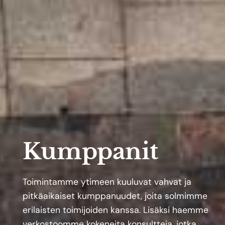
Kumppanit
Toimintamme ytimeen kuuluvat vahvat ja
pitkäaikaiset kumppanuudet, joita s
olmimme
erilaisten toimijoiden kanssa.
Lisäksi haemme
verkostoomme kokeneita konsultteja, jotka