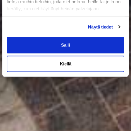
tietoja muihin tietoihin, joita olet antanut heille tai joita on
kerätty, kun olet käyttänyt heidän palvelujaan.
Näytä tiedot
Salli
Kiellä