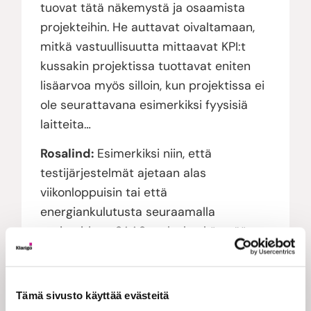
tuovat tätä näkemystä ja osaamista
projekteihin. He auttavat oivaltamaan,
mitkä vastuullisuutta mittaavat KPI:t
kussakin projektissa tuottavat eniten
lisäarvoa myös silloin, kun projektissa ei
ole seurattavana esimerkiksi fyysisiä
laitteita…
Rosalind:
Esimerkiksi niin, että
testijärjestelmät ajetaan alas
viikonloppuisin tai että
energiankulutusta seuraamalla
optimoidaan SAAS-palvelun käyttöä sen
mukaan, milloin edullista sähköä on
tarjolla.
Tämä sivusto käyttää evästeitä
Jenni:
Aivan niin. Muutetaan