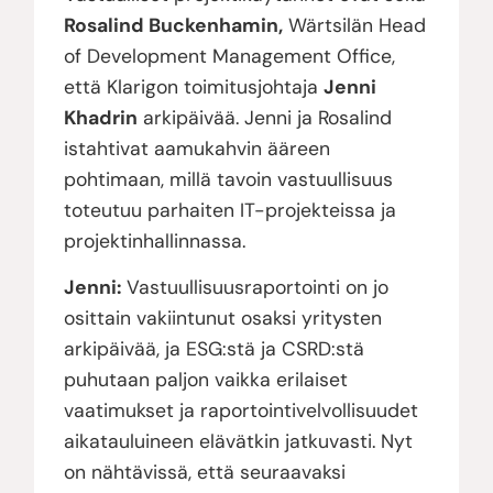
Rosalind Buckenhamin,
Wärtsilän Head
of Development Management Office,
että Klarigon toimitusjohtaja
Jenni
Khadrin
arkipäivää. Jenni ja Rosalind
istahtivat aamukahvin ääreen
pohtimaan, millä tavoin vastuullisuus
toteutuu parhaiten IT-projekteissa ja
projektinhallinnassa.
Jenni:
Vastuullisuusraportointi on jo
osittain vakiintunut osaksi yritysten
arkipäivää, ja ESG:stä ja CSRD:stä
puhutaan paljon vaikka erilaiset
vaatimukset ja raportointivelvollisuudet
aikatauluineen elävätkin jatkuvasti. Nyt
on nähtävissä, että seuraavaksi