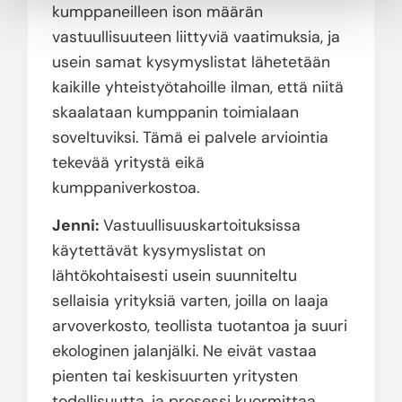
kumppaneilleen ison määrän
vastuullisuuteen liittyviä vaatimuksia, ja
usein samat kysymyslistat lähetetään
kaikille yhteistyötahoille ilman, että niitä
skaalataan kumppanin toimialaan
soveltuviksi. Tämä ei palvele arviointia
tekevää yritystä eikä
kumppaniverkostoa.
Jenni:
Vastuullisuuskartoituksissa
käytettävät kysymyslistat on
lähtökohtaisesti usein suunniteltu
sellaisia yrityksiä varten, joilla on laaja
arvoverkosto, teollista tuotantoa ja suuri
ekologinen jalanjälki. Ne eivät vastaa
pienten tai keskisuurten yritysten
todellisuutta, ja prosessi kuormittaa