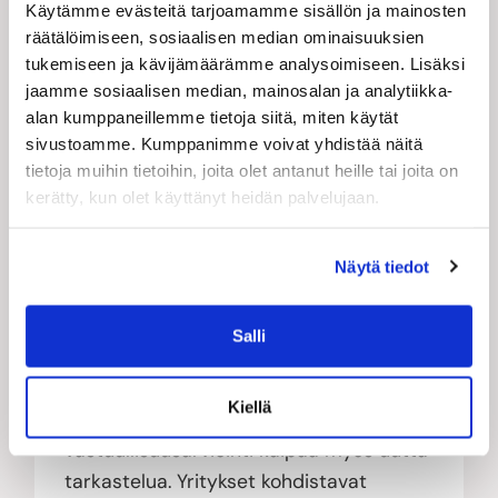
Käytämme evästeitä tarjoamamme sisällön ja mainosten
ajattelutapaa siihen suuntaan, että
räätälöimiseen, sosiaalisen median ominaisuuksien
vastuullisuus on luonnollinen osa kaikkia
tukemiseen ja kävijämäärämme analysoimiseen. Lisäksi
projekteja. Tähtäämme siihen, että
jaamme sosiaalisen median, mainosalan ja analytiikka-
jokaisessa IT-projektissa pohditaan
alan kumppaneillemme tietoja siitä, miten käytät
vastuullisuutta käytännön tasolla ja
sivustoamme. Kumppanimme voivat yhdistää näitä
otetaan seurattavaksi vähintään yksi
tietoja muihin tietoihin, joita olet antanut heille tai joita on
kerätty, kun olet käyttänyt heidän palvelujaan.
vastuullisuusmittari.
Hyödynnämme tässä monipuolista ja
Näytä tiedot
laaja-alaista projektikokemustamme,
parhaita käytäntöjä sekä
Salli
kestävyysmetriikkaa koostavan
datatiimimme työtä.
Kiellä
Rosalind:
Arvoketjun
vastuullisuusarviointi kaipaa myös uutta
tarkastelua. Yritykset kohdistavat