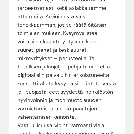
tarpeettomasti sekä asiakkaitamme
että meitä. Arvioinnista saisi
tehokkaamman, jos se räätälöitäisiin
toimialan mukaan. Kysymyslistaa
voitaisiin skaalata yrityksen koon –
suuret, pienet ja keskisuuret,
mikroyritykset – perusteella. Tai
todellisen jalanjäljen pohjalta niin, että
digitaalisiin palveluihin erikoistuneelta
konsulttitalolta kysyttäisiin tietoturvasta
ja -suojasta, eettisyydestä, henkilöstön
hyvinvoinnin ja monimuotoisuuden
varmistamisesta sekä päästöjen
vähentämisen keinoista.
Vastuullisuusarviointi varmasti vielä
jalostuu, koska aihe itsessään on tärkeä