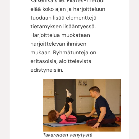
kaikenikäisille. Pilates-metodi
elää koko ajan ja harjoitteluun
tuodaan lisää elementtejä
tietämyksen lisääntyessä.
Harjoittelua muokataan
harjoittelevan ihmisen
mukaan. Ryhmätunteja on
eritasoisia, aloittelevista
edistyneisiin.
Takareiden venytystä