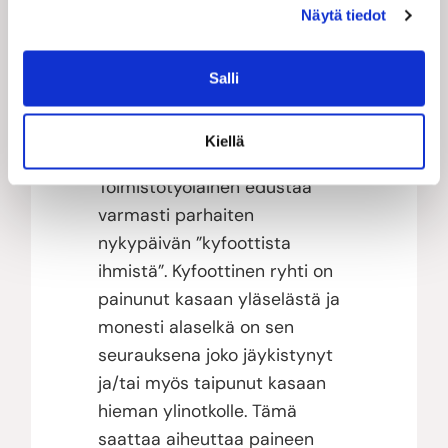
myös verotuksessa.
Näytä tiedot
Mitkä ovat pilateksen
Salli
tärkeimmät hyödyt
toimistotyöläiselle?
Kiellä
Toimistotyöläinen edustaa
varmasti parhaiten
nykypäivän ”kyfoottista
ihmistä”. Kyfoottinen ryhti on
painunut kasaan yläselästä ja
monesti alaselkä on sen
seurauksena joko jäykistynyt
ja/tai myös taipunut kasaan
hieman ylinotkolle. Tämä
saattaa aiheuttaa paineen