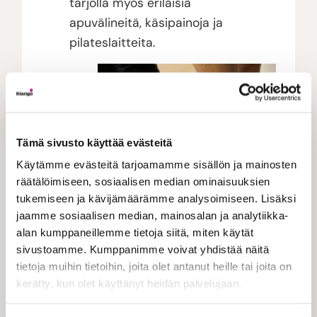
tarjolla myös erilaisia
apuvälineitä, käsipainoja ja
pilateslaitteita.
Tämä sivusto käyttää evästeitä
Käytämme evästeitä tarjoamamme sisällön ja mainosten
räätälöimiseen, sosiaalisen median ominaisuuksien
Nivelet liikeelle
tukemiseen ja kävijämäärämme analysoimiseen. Lisäksi
jaamme sosiaalisen median, mainosalan ja analytiikka-
Pilates on verottajan
alan kumppaneillemme tietoja siitä, miten käytät
hyväksymä
sivustoamme. Kumppanimme voivat yhdistää näitä
työhyvinvointiliikuntamuoto,
tietoja muihin tietoihin, joita olet antanut heille tai joita on
joten pilatesharjoittelun kulut
kerätty, kun olet käyttänyt heidän palvelujaan.
voi vähentää TYHY-kuluina