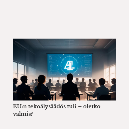
EU:n tekoälysäädös tuli – oletko
valmis?