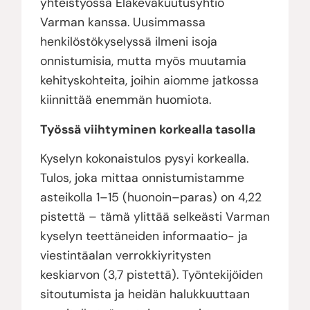
yhteistyössä Eläkevakuutusyhtiö
Varman kanssa. Uusimmassa
henkilöstökyselyssä ilmeni isoja
onnistumisia, mutta myös muutamia
kehityskohteita, joihin aiomme jatkossa
kiinnittää enemmän huomiota.
Työssä viihtyminen korkealla tasolla
Kyselyn kokonaistulos pysyi korkealla.
Tulos, joka mittaa onnistumistamme
asteikolla 1–15 (huonoin–paras) on 4,22
pistettä – tämä ylittää selkeästi Varman
kyselyn teettäneiden informaatio- ja
viestintäalan verrokkiyritysten
keskiarvon (3,7 pistettä). Työntekijöiden
sitoutumista ja heidän halukkuuttaan